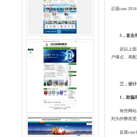
正面case:
5，直击
聊城市白癜风医院
还以上面那个
户痛点，再配
三，设计
1，欺骗
有些网站在
山东飞龙金属材料公司
判为作弊而受
反面case