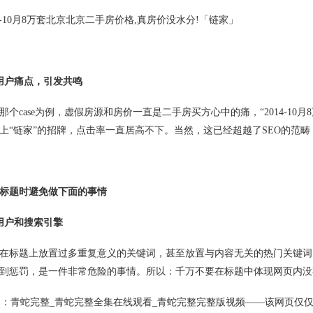
2014-10月8万套北京北京二手房价格,真房价没水分!「链家」
用户痛点，引发共鸣
case为例，虚假房源和房价一直是二手房买方心中的痛，“2014-10月
上“链家”的招牌，点击率一直居高不下。当然，这已经超越了SEO的范
标题时避免做下面的事情
用户和搜索引擎
标题上放置过多重复意义的关键词，甚至放置与内容无关的热门关键词
到惩罚，是一件非常危险的事情。所以：千万不要在标题中体现网页内没
1：青蛇完整_青蛇完整全集在线观看_青蛇完整完整版视频——该网页仅