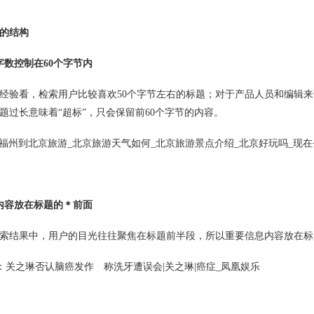
的结构
字数控制在60个字节内
验看，检索用户比较喜欢50个字节左右的标题；对于产品人员和编辑来
题过长意味着“超标”，只会保留前60个字节的内容。
:福州到北京旅游_北京旅游天气如何_北京旅游景点介绍_北京好玩吗_现
内容放在标题的＊前面
结果中，用户的目光往往聚焦在标题前半段，所以重要信息内容放在标
：关之琳否认脑癌发作 称洗牙遭误会|关之琳|癌症_凤凰娱乐