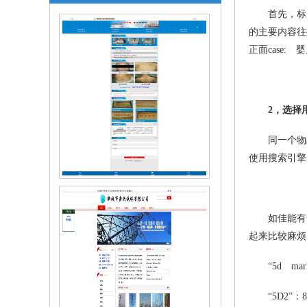
首先，标题
的主要内容往
正面case:
2，选择
同一个物品有
使用搜索引擎
聊城市白癜风医院手机站
如佳能有一款单
起来比较麻烦
“5d mark
“5D2”：8